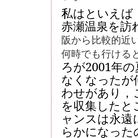
私はといえば，
赤瀬温泉を訪
阪から比較的近
何時でも行ける
ろが2001年
なくなったが
わせがあり，
を収集したと
ャンスは永遠
らかになった