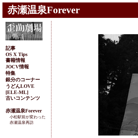
赤瀬温泉Forever
記事
OS X Tips
書籍情報
JOCV情報
特集
銀分のコーナー
うどんLOVE
[ELE-ML]
古いコンテンツ
赤瀬温泉Forever
小松駅前が変わった
赤瀬温泉再訪