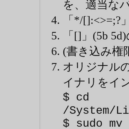
を、適当なバ
「*/[]:<>=;?」
「[]」(5b 5
(書き込み権
オリジナル
イナリをイ
$ cd
/System/Li
$ sudo mv 