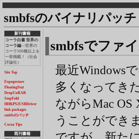
smbfsのバイナリパッチ
新刊書籍
コーラ白書 世界の
smbfsでファ
コーラ編
―世界の
コーラ500種以上を
一挙掲載！（社会
評論社）
最近Window
Site Top
Expogesture
多くなってきたわ
FloatingStat
DropUnRAR
StopFold
ながらMac OS
HHKPS2USBDriver
fink packages
smbfsのパッチ
うことができ
Cocoa Tips
ですが、新た
既刊書籍