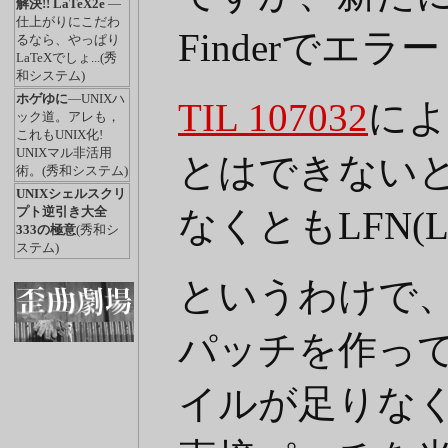
解決!! LaTeX2e
―
仕上がりにこだわ
Finderでエラ
るなら、やっぱり
LaTeXでしょ...(秀
和システム)
ホゲゆに
―UNIXハ
TIL 107032
によ
ック道。アレも，
これもUNIX化!
UNIXマル非活用
とはできない
術。(秀和システム)
UNIXシェルスクリ
なくともLFN(L
プト逆引き大全
333の極意
(秀和シ
ステム)
というわけで、
パッチを作っ
イルが足りな