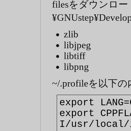
filesをダウンロー
¥GNUstep¥Devel
zlib
libjpeg
libtiff
libpng
~/.profileを
export LANG=
export CPPFL
I/usr/local/