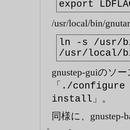
export LDFLA
/usr/local/bin/g
ln -s /usr/b
/usr/local/b
gnustep-gu
「
./configure
」。
install
同様に、gnustep