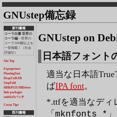
GNUstep備忘録
新刊書籍
コーラ白書 世界の
GNUstep on Deb
コーラ編
―世界の
コーラ500種以上を
一挙掲載！（社会
評論社）
日本語フォント
Site Top
Expogesture
適当な日本語Tru
FloatingStat
DropUnRAR
StopFold
ば
IPA font
。
HHKPS2USBDriver
fink packages
smbfsのパッチ
*.ttfを適当な
Cocoa Tips
「
」
mknfonts *
既刊書籍