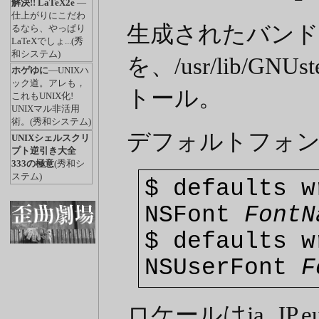
解決!! LaTeX2e
―
仕上がりにこだわ
生成されたバンドル(Fo
るなら、やっぱり
LaTeXでしょ...(秀
和システム)
を、/usr/lib/GNUs
ホゲゆに
―UNIXハ
ック道。アレも，
トール。
これもUNIX化!
UNIXマル非活用
術。(秀和システム)
デフォルトフォ
UNIXシェルスクリ
プト逆引き大全
333の極意
(秀和シ
ステム)
$ defaults w
NSFont
FontN
$ defaults w
NSUserFont
F
ロケールはja_JP.