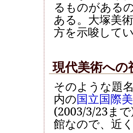
るものがある
ある。大塚美
方を示唆して
現代美術への
そのような題
内の
国立国際美
(2003/3/2
館なので、近