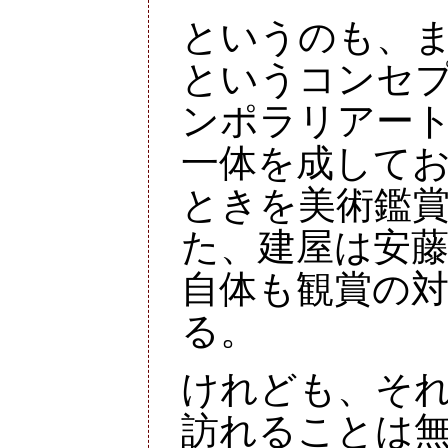
というのも、
というコンセ
ンポラリアー
一体を成して
ときを美術鑑
た、建屋は安
自体も観賞の
る。
けれども、そ
訪れることは