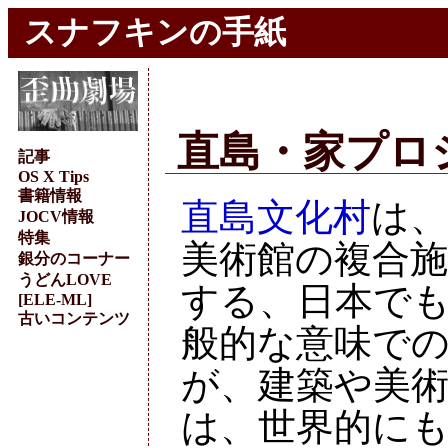
スナフキンの手紙
直島・家プロ
記事
OS X Tips
書籍情報
直島文化村
は、
JOCV情報
特集
美術館の複合
銀分のコーナー
うどんLOVE
する、日本で
[ELE-ML]
古いコンテンツ
般的な意味で
が、建築や美
は、世界的に