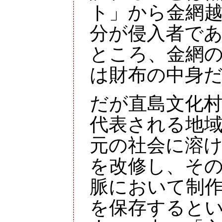
ト」から金網
分が侵入者で
ところ、金網
は財布の中身
だが直島文化
代表される地
元の社会に溶
を改修し、そ
脈において制
を保存すると