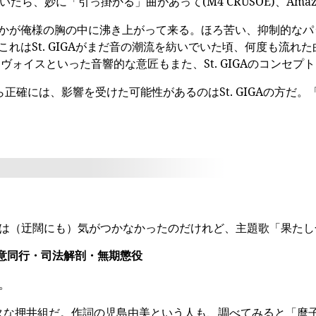
ていたら、妙に「引っ掛かる」曲があって(M4 CRUSOE)、A
が俺様の胸の中に沸き上がって来る。ほろ苦い、抑制的なパッション
これはSt. GIGAがまだ音の潮流を紡いでいた頃、何度も流
ヴォイスといった音響的な意匠もまた、St. GIGAのコンセ
。だから正確には、影響を受けた可能性があるのはSt. GIGAの
は（迂闊にも）気がつかなかったのだけれど、主題歌「果たし
任意同行・司法解剖・無期懲役
。
タな押井組だ。作詞の児島由美という人も、調べてみると「麿