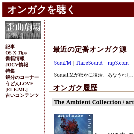
オンガクを聴く
記事
最近の定番オンガク源
OS X Tips
書籍情報
SomFM
|
FlareSound
|
mp3.com
|
JOCV情報
特集
SomaFMが密かに復活。あなうれし
銀分のコーナー
うどんLOVE
オンガク履歴
[ELE-ML]
古いコンテンツ
The Ambient Collection / art