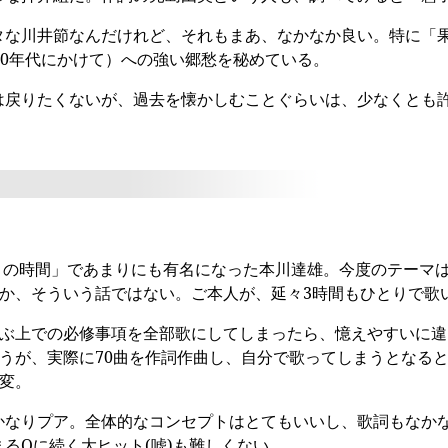
タな川井節なんだけれど、それもまあ、なかなか良い。特に「
90年代にかけて）への強い郷愁を秘めている。
は戻りたくないが、過去を懐かしむことぐらいは、少なくとも
ミの時間」であまりにも有名になった本川達雄。今度のテーマ
か、そういう話ではない。ご本人が、延々3時間もひとりで歌
ぶ上での必修事項を全部歌にしてしまったら、憶えやすいに違
うが、実際に70曲を作詞作曲し、自分で歌ってしまうとなる
変。
かなりプア。全体的なコンセプトはとてもいいし、歌詞もなかな
るQに続く大ヒット(嘘)も難しくない。