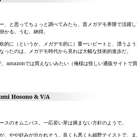
ー、と思ってちょっと調べてみたら、昔メガデモ界隈で活躍していた
掛かる。うむ、納得。
欧的に（というか、メガデモ的に）重ーいビートと、漂うよう
なったのは、メガデモ時代から見れば大幅な技術的進歩だ。
amazonでは買えないみたい（俺様は怪しい通販サイトで買っ
uomi Hosono & V/A
ースのオムニバス。一応若い芽は摘まない方針のようで。
が、やや好みが分かれそう。良くも悪くも細野テイストで、ま