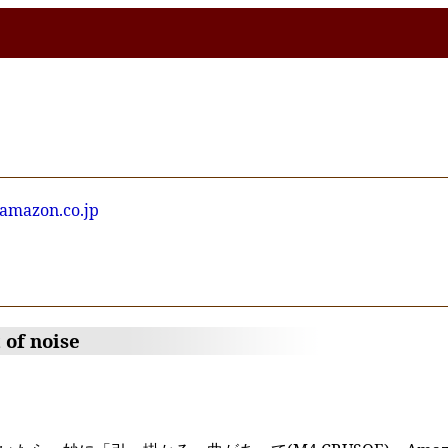
amazon.co.jp
。
 of noise