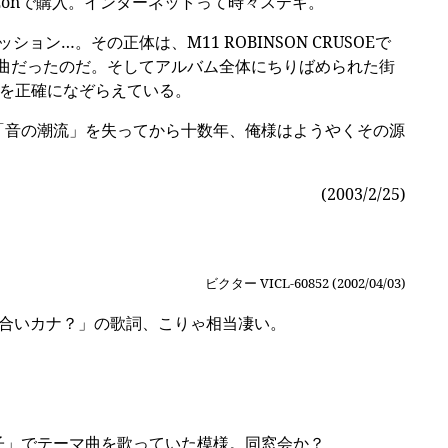
mazonで購入。インターネットって時々ステキ。
…。その正体は、M11 ROBINSON CRUSOEで
れた曲だったのだ。そしてアルバム全体にちりばめられた街
プトを正確になぞらえている。
方だ。「音の潮流」を失ってから十数年、俺様はようやくその源
(2003/2/25)
ビクター VICL-60852 (2002/04/03)
合いカナ？」の歌詞、こりゃ相当凄い。
子」でテーマ曲を歌っていた模様。同窓会か？