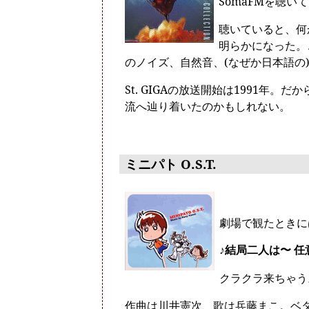
SomaFMを聴い
聴いていると、何か
明らかになった。
のノイズ、自然音、(なぜか日本語の)
St. GIGAの放送開始は1991年
流へ辿り着いたのかもしれない。
ミニパト O.S.T.
劇場で観たときに
♪結局二人は〜 
クラクラ来ちゃう
作曲は川井憲次、歌は兵藤まこ。ベ