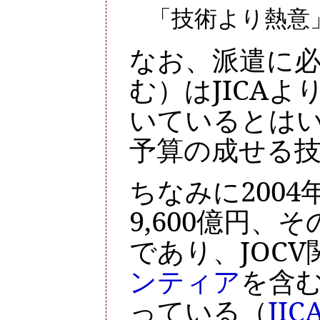
「技術より熱意
なお、派遣に
む）はJICA
いているとはい
予算の成せる
ちなみに200
9,600億円、そ
であり、JOC
ンティア
を含む
っている（
JI