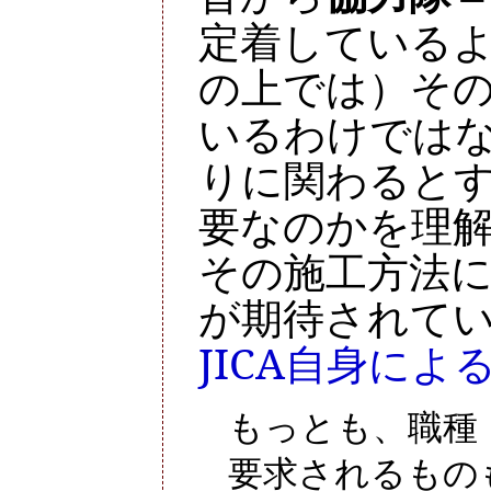
定着している
の上では）そ
いるわけでは
りに関わると
要なのかを理
その施工方法
が期待されて
JICA自身によ
もっとも、職種
要求されるもの