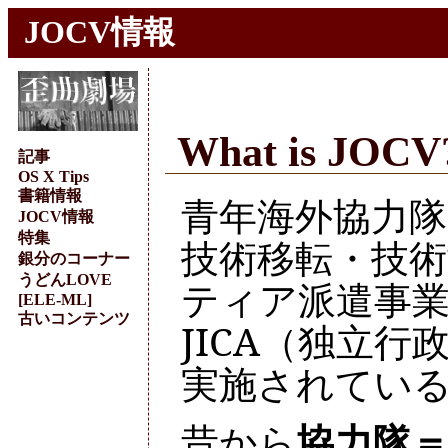
JOCV情報
What is JOCV
記事
OS X Tips
書籍情報
青年海外協力隊
JOCV情報
特集
技術移転・技
銀分のコーナー
うどんLOVE
ティア派遣事業
[ELE-ML]
古いコンテンツ
JICA（独立
実施されてい
昔から
協力隊