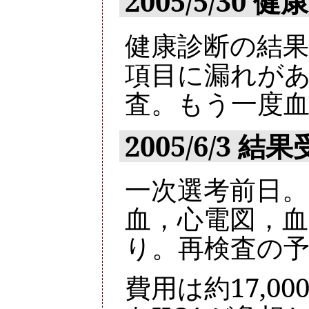
2005/5/30
健康診断の結
項目に漏れが
査。もう一度
2005/6/3 
一次選考前日
血，心電図，
り。再検査の
費用は約17,0