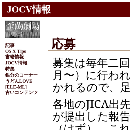
JOCV情報
応募
記事
OS X Tips
書籍情報
募集は毎年二回
JOCV情報
特集
月〜）に行わ
銀分のコーナー
うどんLOVE
かれるので、
[ELE-ML]
古いコンテンツ
各地のJICA
が提出した報
（はず）。こ