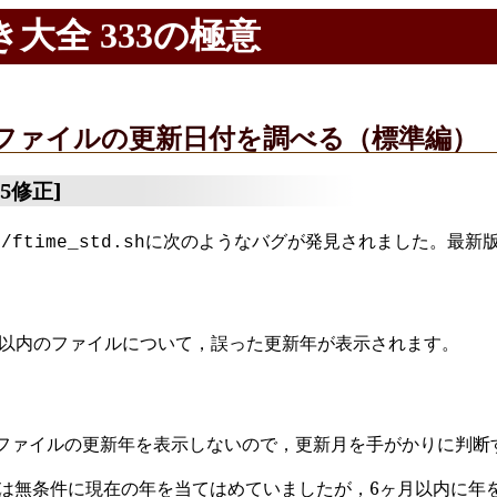
大全 333の極意
 153 ファイルの更新日付を調べる（標準編）
/15修正]
に次のようなバグが発見されました。最新
5/ftime_std.sh
月以内のファイルについて，誤った更新年が表示されます。
たファイルの更新年を表示しないので，更新月を手がかりに判断
は無条件に現在の年を当てはめていましたが，6ヶ月以内に年