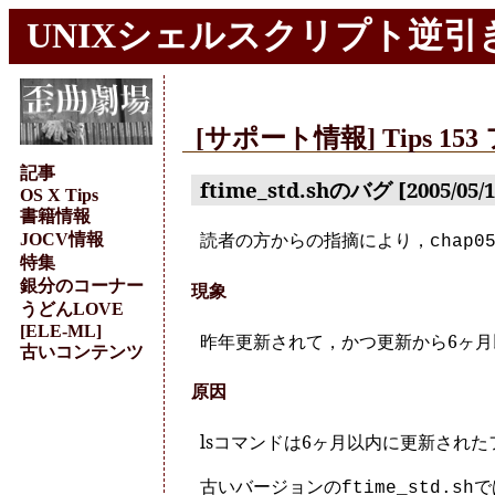
UNIXシェルスクリプト逆引き
[サポート情報] Tips
記事
ftime_std.shのバグ [2005/05
OS X Tips
書籍情報
読者の方からの指摘により，
JOCV情報
chap0
特集
銀分のコーナー
現象
うどんLOVE
[ELE-ML]
昨年更新されて，かつ更新から6ヶ
古いコンテンツ
原因
lsコマンドは6ヶ月以内に更新され
古いバージョンの
で
ftime_std.sh