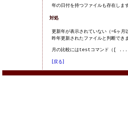
年の日付を持つファイルも存在しま
対処
更新年が表示されていない（=6ヶ
昨年更新されたファイルと判断でき
月の比較には
コマンド（
test
[ ...
[戻る]