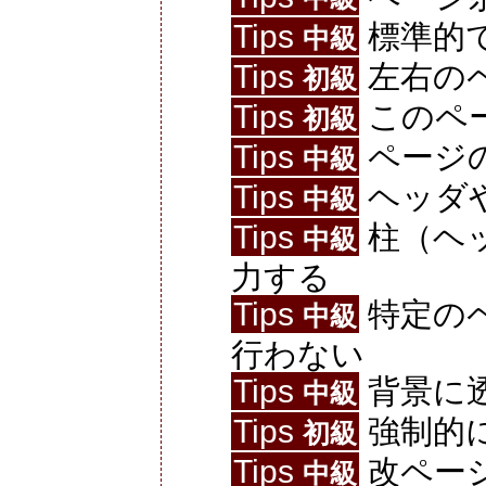
標準的
Tips
中級
左右の
Tips
初級
このペ
Tips
初級
ページ
Tips
中級
ヘッダ
Tips
中級
柱（ヘ
Tips
中級
力する
特定の
Tips
中級
行わない
背景に
Tips
中級
強制的
Tips
初級
改ペー
Tips
中級