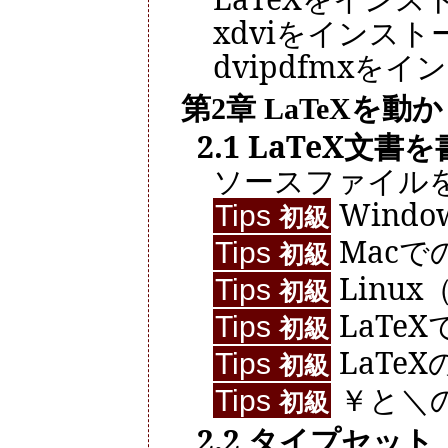
xdviをインス
dvipdfmxを
第2章 LaTeXを動
2.1 LaTeX文
ソースファイル
Wind
Tips
初級
Macで
Tips
初級
Linu
Tips
初級
LaTe
Tips
初級
LaTe
Tips
初級
￥と＼
Tips
初級
2.2 タイプセッ