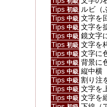
文字の
Tips
初級
ルビ（
Tips
初級
文字を
Tips
中級
文字を
Tips
中級
鏡文字
Tips
中級
文字を
Tips
初級
文字に
Tips
中級
背景に
Tips
中級
縦中横
Tips
中級
割り注
Tips
中級
文字を
Tips
中級
文字を
Tips
中級
下線（
Tips
初級