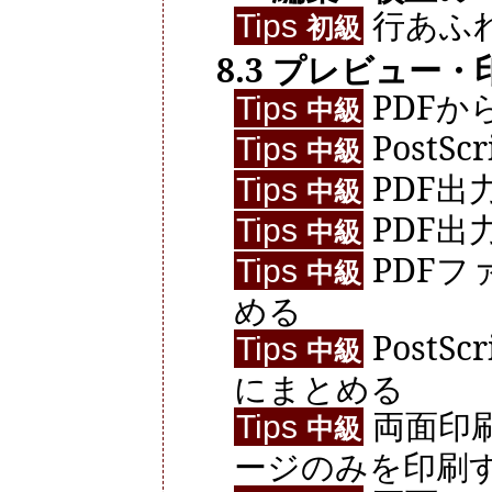
行あふ
Tips
初級
8.3 プレビュー・
PDFから
Tips
中級
PostS
Tips
中級
PDF出
Tips
中級
PDF出
Tips
中級
PDFフ
Tips
中級
める
Post
Tips
中級
にまとめる
両面印
Tips
中級
ージのみを印刷