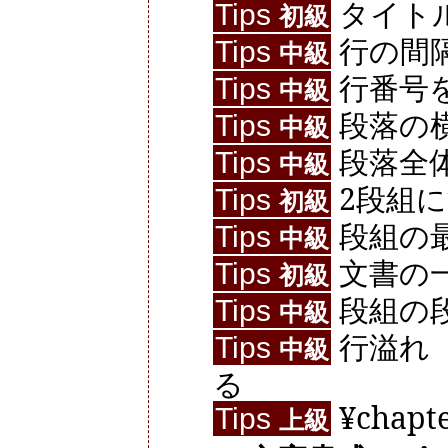
タイト
Tips
初級
行の間
Tips
中級
行番号
Tips
中級
段落の
Tips
中級
段落全
Tips
中級
2段組
Tips
初級
段組の
Tips
中級
文書の
Tips
初級
段組の
Tips
中級
行溢れ（o
Tips
中級
る
¥cha
Tips
上級