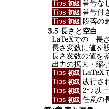
番号な
Tips
初級
番号付
Tips
初級
段落の
Tips
初級
3.5 長さと空白
LaTeXでの「長
長さ変数に値を
長さ変数の値を
出力の拡大・縮
LaTe
Tips
初級
改行さ
Tips
初級
2つ以
Tips
初級
任意の
Tips
初級