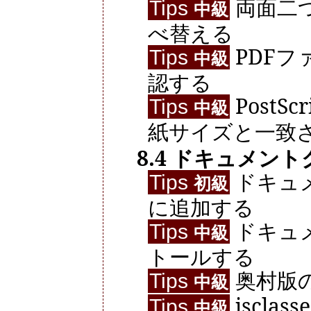
両面二
Tips
中級
べ替える
PDF
Tips
中級
認する
PostS
Tips
中級
紙サイズと一致
8.4 ドキュメント
ドキュ
Tips
初級
に追加する
ドキュ
Tips
中級
トールする
奥村版
Tips
中級
jscl
Tips
中級