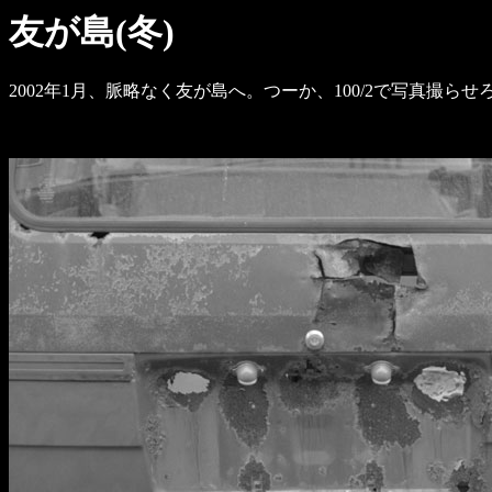
友が島(冬)
2002年1月、脈略なく友が島へ。つーか、100/2で写真撮らせ