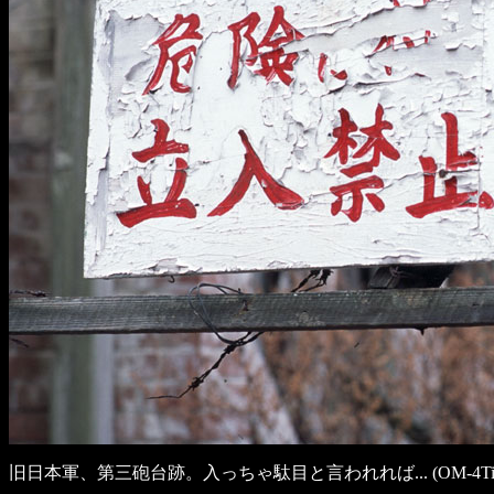
旧日本軍、第三砲台跡。入っちゃ駄目と言われれば... (OM-4Ti, ZUIKO