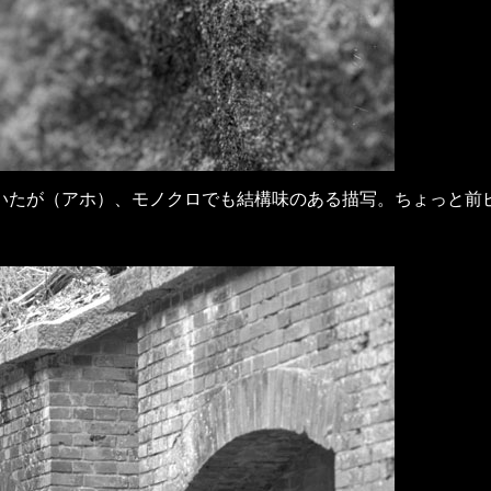
ホ）、モノクロでも結構味のある描写。ちょっと前ピンだった模様。OM2