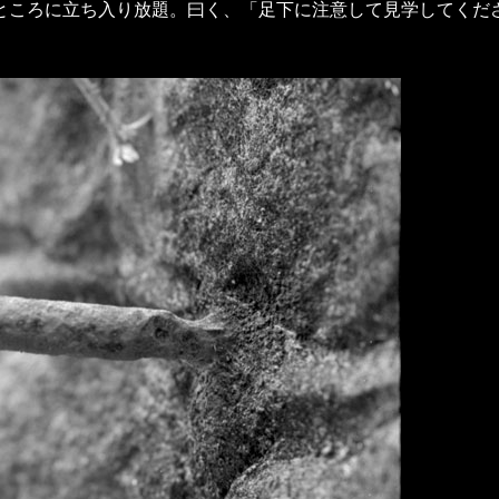
ち入り放題。曰く、「足下に注意して見学してください」だそうで。(OM