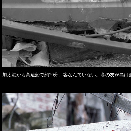
加太港から高速船で約20分。客なんていない。冬の友が島は孤独な人の